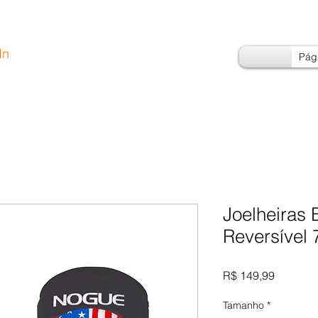
In
Pági
Joelheiras
Reversível
Preço
R$ 149,99
Tamanho
*