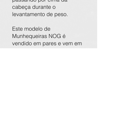
cabeça durante o
levantamento de peso.
Este modelo de
Munhequeiras NOG é
vendido em pares e vem em
uma variedade de opções de
cores.
Inclui uma alça de polegar
conveniente e fecho de
contato para um ajuste
seguro, ajustes fáceis e
remoção rápida.
Para um envoltório
comparável com 30% mais
rigidez.
Características: