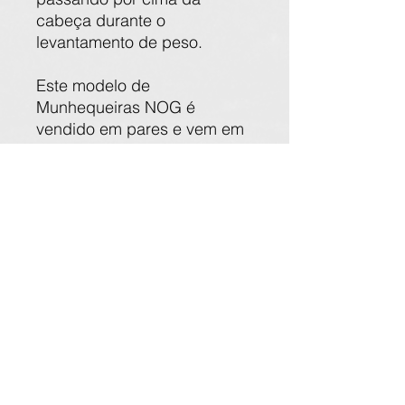
cabeça durante o
levantamento de peso.
Este modelo de
Munhequeiras NOG é
vendido em pares e vem em
uma variedade de opções de
cores.
Inclui uma alça de polegar
conveniente e fecho de
contato para um ajuste
seguro, ajustes fáceis e
remoção rápida.
Para um envoltório
comparável com 30% mais
rigidez.
Características: