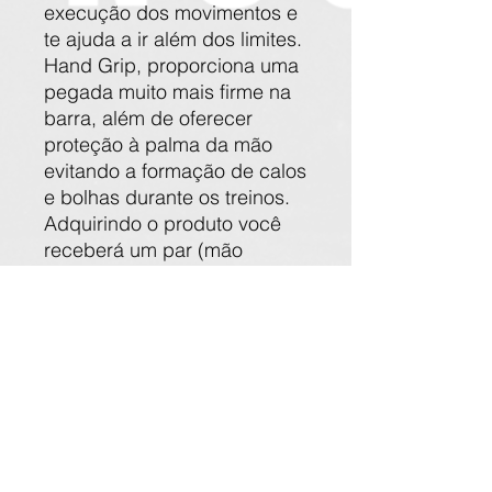
execução dos movimentos e
te ajuda a ir além dos limites.
Hand Grip, proporciona uma
pegada muito mais firme na
barra, além de oferecer
proteção à palma da mão
evitando a formação de calos
e bolhas durante os treinos.
Adquirindo o produto você
receberá um par (mão
esquerda e direita).
ESPECIFICAÇÕES
TÉCNICAS:
1 PAR = MÃO DIREITA E
ESQUERDA
- Lona tramada com nylon
- Fecho de velcro maleável
- Passante em metal